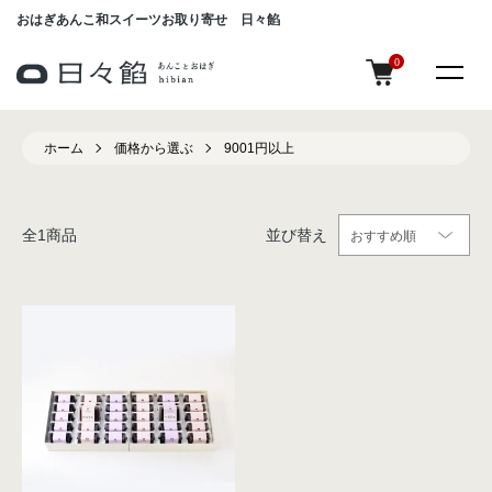
おはぎあんこ和スイーツお取り寄せ 日々餡
0
ホーム
価格から選ぶ
9001円以上
全
1
商品
並び替え