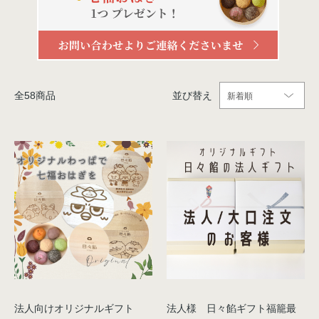
全
58
商品
並び替え
法人向けオリジナルギフト
法人様 日々餡ギフト福籠最