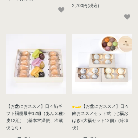
2,700円(税込)
【お盆におススメ】日々餡ギ
【お盆におススメ】日々
フト福籠最中12組（あん３種×
餡おススメセット弐（七福お
皮12組）（基本常温便、冷蔵
はぎ×大福セット12個）(冷凍
便も可）
便）