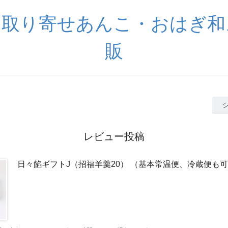
お取り寄せあんこ・おはぎ和
販
レビュー投稿
日々餡ギフトJ（招福羊羹20） （基本常温便、冷蔵便も